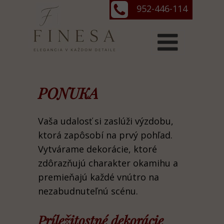
952-446-114
PONUKA
Vaša udalosť si zaslúži výzdobu,
ktorá zapôsobí na prvý pohľad.
Vytvárame dekorácie, ktoré
zdôrazňujú charakter okamihu a
premieňajú každé vnútro na
nezabudnuteľnú scénu.
Príležitostné dekorácie