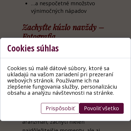
…a nespočetné množstvo
výnimočných nápadov
Zachyťte kúzlo navždy –
Fotografia
Cookies súhlas
Vieme, koľko srdca vkladáme do
vytvorenia ideálnej scény. Chceme,
Cookies sú malé dátové súbory, ktoré sa
aby tieto prchavé chvíle a precízne
ukladajú na vašom zariadení pri prezeraní
dekorácie zostali s vami navždy.
webových stránok. Používame ich na
zlepšenie fungovania služby, personalizáciu
Preto sme našu ponuku doplnili o
obsahu a analýzu návštevnosti na stránke.
profesionálnu fotografiu.
Náš fotograf, ktorý dokonale
Prispôsobiť
Povoliť všetko
pozná koncept a každý detail
aranžmán, zachytí nielen
najdôležitejšie momenty, ale aj