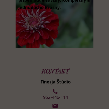
príbeh bude súvislý, kompletný a
jednoducho krásny.
KONTAKT
Finezja Štúdio
952-446-114