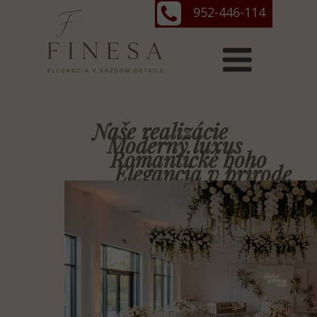
952-446-114
Naše realizácie
Moderný luxus
Romantické boho
Elegancia v prírode