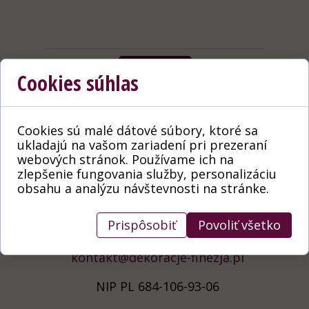
Odoslať
Cookies súhlas
Cookies sú malé dátové súbory, ktoré sa
KONTAKT
ukladajú na vašom zariadení pri prezeraní
webových stránok. Používame ich na
Finezja Štúdio
zlepšenie fungovania služby, personalizáciu
obsahu a analýzu návštevnosti na stránke.
952-446-114
Prispôsobiť
Povoliť všetko
kontakt@dekoracje-finezja.pl
NIP PL 684-106-93-06