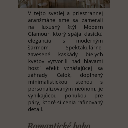
V tejto svetlej a priestrannej
aranžmáne sme sa zamerali
na luxusný štýl Modern
Glamour, ktorý spája klasickú
eleganciu s moderným
šarmom. Spektakulárne,
zavesené kaskády bielych
kvetov vytvorili nad hlavami
hostí efekt vznášajúcej sa
záhrady. Celok, doplnený
minimalistickou stenou s
personalizovaným neónom, je
vynikajúcou ponukou pre
páry, ktoré si cenia rafinovaný
detail.
Romantické boho