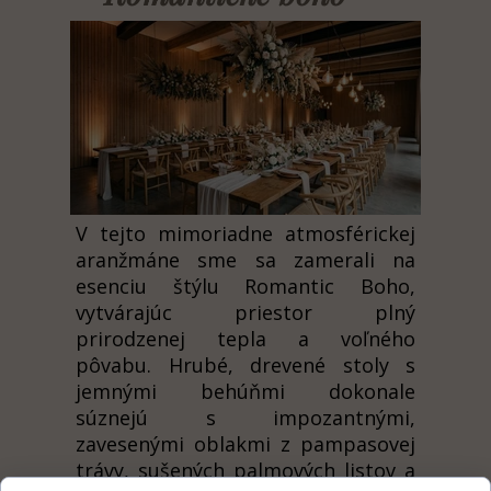
V tejto mimoriadne atmosférickej
aranžmáne sme sa zamerali na
esenciu štýlu Romantic Boho,
vytvárajúc priestor plný
prirodzenej tepla a voľného
pôvabu. Hrubé, drevené stoly s
jemnými behúňmi dokonale
súznejú s impozantnými,
zavesenými oblakmi z pampasovej
trávy, sušených palmových listov a