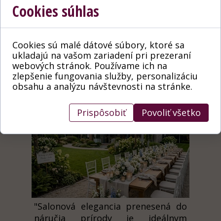
romantických ruží. Celok sme
Cookies súhlas
obklopili mäkkým svetlom retro
žiaroviek, čo nám umožnilo vytvoriť
intímnu, naozaj magickú
Cookies sú malé dátové súbory, ktoré sa
atmosféru, v ktorej čas spomaľuje v
ukladajú na vašom zariadení pri prezeraní
prospech oslavovania lásky.
webových stránok. Používame ich na
zlepšenie fungovania služby, personalizáciu
obsahu a analýzu návštevnosti na stránke.
Elegancia v prírode
Prispôsobiť
Povoliť všetko
"Salonová elegancia prenesená do
náručia prírody je ideálnym